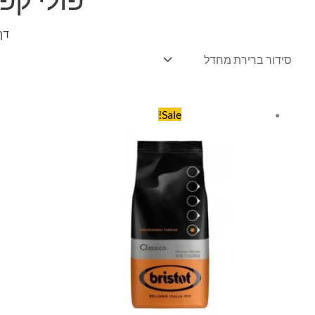
דף
המחיר
המחיר
Sale!
המקורי
הנוכחי
היה:
הוא:
₪92.00.
₪98.00.