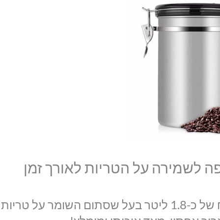
של
המקורי
הנוכחי
מיכל
היה:
הוא:
אטום
₪129.00.
₪105.00.
לאחסון
פולי
קפה
לשמירה
על
הטריות
לאורך
זמן
פה לשמירה על הטריות לאורך זמן
מיכל אחסון מפלדת אל חלד, בעל נפח של כ-1.8 ליטר בעל שסתום השומר על טריות