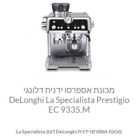
סמן קישורים
מכונת
היה:
הוא:
font_download
אספרסו
₪3,999.00.
₪3,879.00.
לאפס
cached
ידנית
את
דלונגי
כל
האפשרויות
DeLonghi
La
Specialista
Prestigio
EC
9335.M
מכונת אספרסו ידנית דלונגי
DeLonghi La Specialista Prestigio
EC 9335.M
מכונת אספרסו ידנית DeLonghi דגם La Specialista