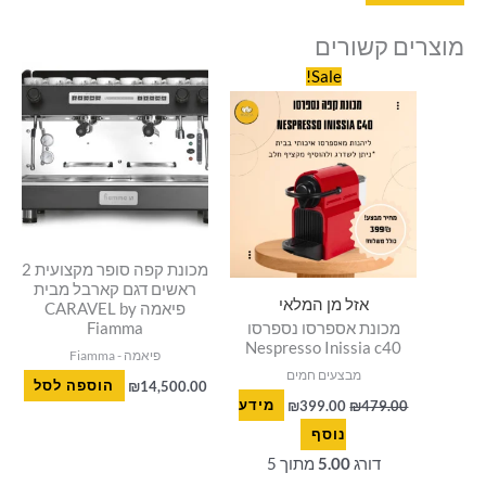
מוצרים קשורים
המחיר
המחיר
Sale!
המקורי
הנוכחי
היה:
הוא:
₪399.00.
₪479.00.
מכונת קפה סופר מקצועית 2
ראשים דגם קארבל מבית
אזל מן המלאי
פיאמה CARAVEL by
מכונת אספרסו נספרסו
Fiamma
Nespresso Inissia c40
פיאמה - Fiamma
מבצעים חמים
14,500.00
₪
הוספה לסל
479.00
₪
399.00
₪
מידע
נוסף
דורג
5.00
מתוך 5