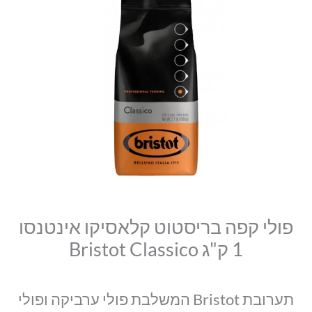
סמן קישורים
פולי
היה:
הוא:
font_download
קפה
₪98.00.
₪92.00.
לאפס
cached
בריסטוט
את
קלאסיקו
כל
האפשרויות
אינטנסו
1
ק"ג
Bristot
Classico
פולי קפה בריסטוט קלאסיקו אינטנסו
1 ק"ג Bristot Classico
תערובת Bristot המשלבת פולי ערביקה ופולי