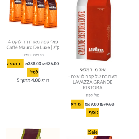
פולי קפה מאורו דה לוקס 4
ק”ג | Caffè Mauro De Luxe
מבצעים חמים
436.00
₪
388.00
₪
הוספה
אזל מן המלאי
לסל
תערובת של קפה לוואצה –
דורג
4.00
מתוך 5
LAVAZZA GRANDE
RISTORA
פולי קפה
79.00
₪
69.00
₪
מידע
נוסף
המחיר
המחיר
Sale!
המקורי
הנוכחי