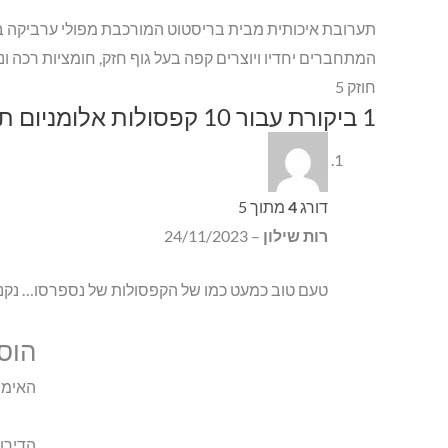
תערובת איכותית מבית בריסטוט המורכבת מפולי ערביקה ב
המתחברים יחדיו ויוצרים קפה בעל גוף חזק, חומציות רכה ונ
חוזק 5
1 ביקורת עבור
10 קפסולות אלומניום תואם נספרסו Bristot Lungo Americano חוזק 5
דורג
4
מתוך 5
רות שילון
–
24/11/2023
טעם טוב כמעט כמו של הקפסולות של נספרסו… נק
הוס
האימיי
הדירו