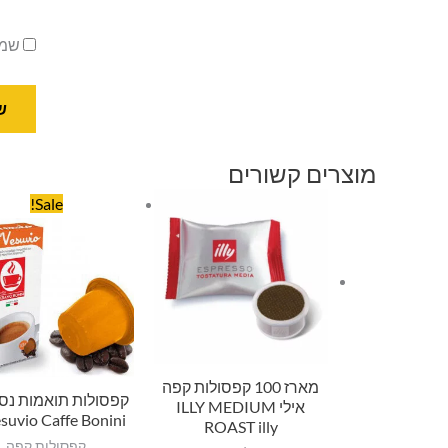
שמו
מוצרים קשורים
המחיר
המחיר
Sale!
המקורי
הנוכחי
היה:
הוא:
15.00.
₪18.00.
מארז 100 קפסולות קפה
קפסולות תואמות נס
אילי ILLY MEDIUM
suvio Caffe Bonini
ROAST illy
קפסולות קפה