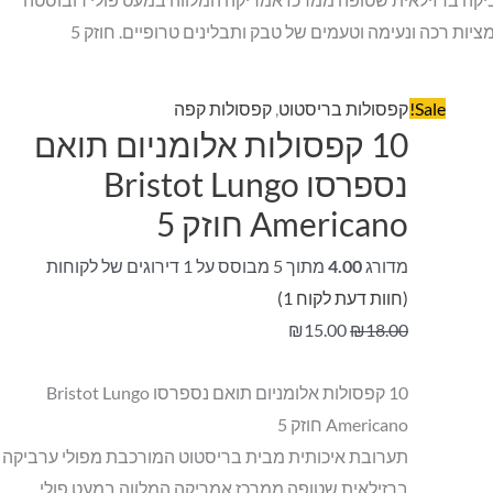
ציות רכה ונעימה וטעמים של טבק ותבלינים טרופיים. חוזק 5
Sale!
קפסולות בריסטוט
,
קפסולות קפה
10 קפסולות אלומניום תואם
נספרסו Bristot Lungo
Americano חוזק 5
מדורג
4.00
מתוך 5 מבוסס על
1
דירוגים של לקוחות
(חוות דעת לקוח
1
)
₪
15.00
₪
18.00
10 קפסולות אלומניום תואם נספרסו Bristot Lungo
Americano חוזק 5
תערובת איכותית מבית בריסטוט המורכבת מפולי ערביקה
ברזילאית שטופה ממרכז אמריקה המלווה במעט פולי