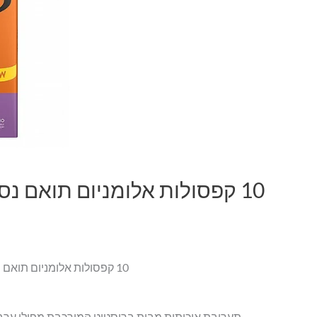
10 קפסולות אלומניום תואם נספרסו Bristot Lungo Americano חוזק 5
תערובת איכותית מבית בריסטוט המורכבת מפולי ערב