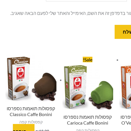
ר בדפדפן זה את השם, האימייל והאתר שלי לפעם הבאה שאגיב.
המחיר
המחיר
Sale!
המקורי
הנוכחי
היה:
הוא:
₪15.00.
₪18.00.
₪
קפסולות תואמות נספרסו
Classico Caffe Bonini
פרסו
קפסולות תואמות נספרסו
קפסולות קפה
Carioca Caffe Bonini
O’Ve
קפסולות קפה