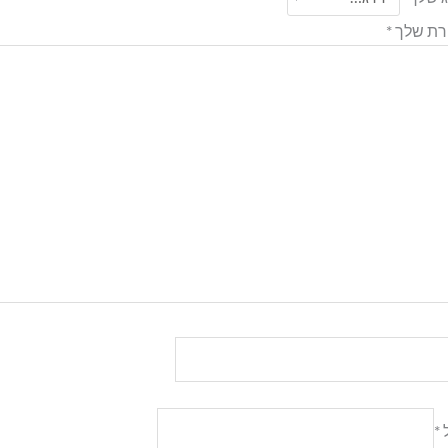
רת שלך
*
ל
*