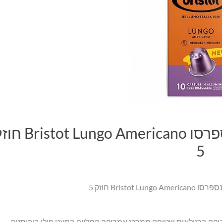
קפסולות
₪18.00.
₪15.00.
אלומניום
תואם
נספרסו
Bristot
Lungo
Americano
חוזק
5
10 קפסולות אלומניום תואם נספרסו  Lungo Americano
5
יקה ברזילאית שטופה ממרכז אמריקה המלווה במעט פולי רובוסטה