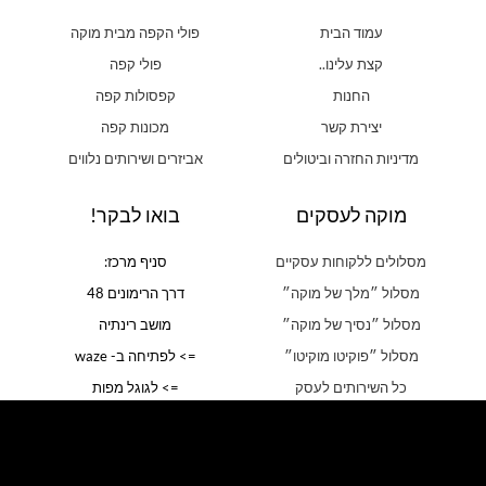
עמוד הבית
פולי הקפה מבית מוקה
קצת עלינו..
פולי קפה
החנות
קפסולות קפה
יצירת קשר
מכונות קפה
מדיניות החזרה וביטולים
אביזרים ושירותים נלווים
מוקה לעסקים
בואו לבקר!
מסלולים ללקוחות עסקיים
סניף מרכז:
מסלול ״מלך של מוקה״
דרך הרימונים 48
מסלול ״נסיך של מוקה״
מושב רינתיה
מסלול ״פוקיטו מוקיטו״
=> לפתיחה ב- waze
כל השירותים לעסק
=> לגוגל מפות