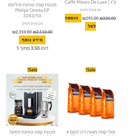
ק”ג | Caffè Mauro De Luxe
מכונת קפה טוחנת פיליפס
מבצעים חמים
Philips Omnia EP
3243/50
320.00
₪
295.00
₪
הוספה
מבצעים חמים
לסל
₪
2,310.00
₪
2,510.00
מידע נוסף
דורג
3.50
מתוך 5
המחיר
המחיר
המחיר
המחיר
Sale!
Sale!
המקורי
הנוכחי
המקורי
הנוכחי
היה:
הוא:
היה:
הוא:
855.00.
₪2,049.00.
₪388.00.
₪436.00.
פולי קפה מאורו דה לוקס 4
מכונת קפה טוחנת פסקל