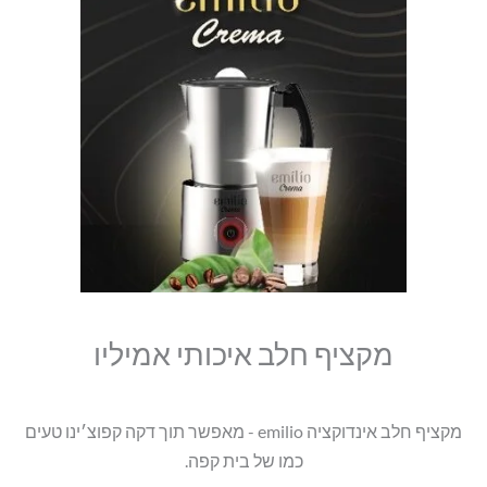
סמן קישורים
מקציף
היה:
הוא:
font_download
חלב
₪299.00.
₪249.00.
לאפס
cached
איכותי
את
אמיליו
כל
האפשרויות
מקציף חלב איכותי אמיליו
מקציף חלב אינדוקציה emilio - מאפשר תוך דקה קפוצ׳ינו טעים
כמו של בית קפה.