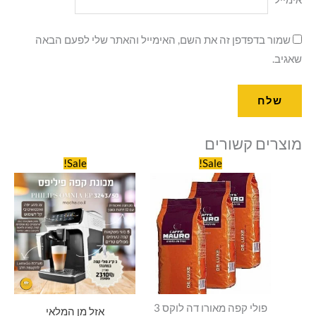
שמור בדפדפן זה את השם, האימייל והאתר שלי לפעם הבאה
שאגיב.
מוצרים קשורים
המחיר
המחיר
המחיר
המחיר
Sale!
Sale!
המקורי
הנוכחי
המקורי
הנוכחי
היה:
הוא:
היה:
הוא:
310.00.
₪2,510.00.
₪295.00.
₪320.00.
פולי קפה מאורו דה לוקס 3
אזל מן המלאי