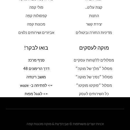
קצת עלינו..
פולי קפה
החנות
קפסולות קפה
יצירת קשר
מכונות קפה
מדיניות החזרה וביטולים
אביזרים ושירותים נלווים
מוקה לעסקים
בואו לבקר!
מסלולים ללקוחות עסקיים
סניף מרכז:
מסלול ״מלך של מוקה״
דרך הרימונים 48
מסלול ״נסיך של מוקה״
מושב רינתיה
מסלול ״פוקיטו מוקיטו״
=> לפתיחה ב- waze
כל השירותים לעסק
=> לגוגל מפות
זכויות יוצרים משותפות © אֶבְיָהדַּעַת & מוקה מכונות קפה