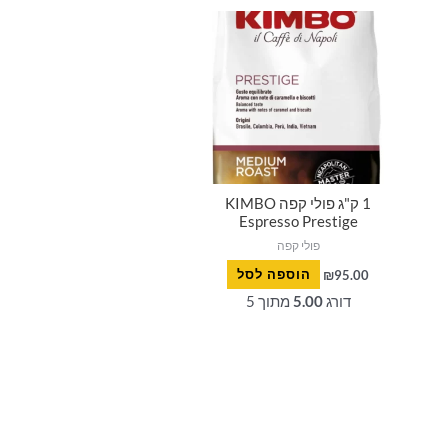
סמן קישורים
font_download
לאפס
cached
את
כל
האפשרויות
1 ק"ג פולי קפה KIMBO
Espresso Prestige
פולי קפה
95.00
₪
הוספה לסל
דורג
5.00
מתוך 5