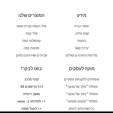
מידע
המוצרים שלנו
עמוד הבית
פולי הקפה מבית מוקה
קצת עלינו..
פולי קפה
החנות
קפסולות קפה
יצירת קשר
מכונות קפה
מדיניות החזרה וביטולים
אביזרים ושירותים נלווים
מוקה לעסקים
בואו לבקר!
מסלולים ללקוחות עסקיים
סניף מרכז:
מסלול ״מלך של מוקה״
דרך הרימונים 48
מסלול ״נסיך של מוקה״
מושב רינתיה
מסלול ״פוקיטו מוקיטו״
=> לפתיחה ב- waze
כל השירותים לעסק
=> לגוגל מפות