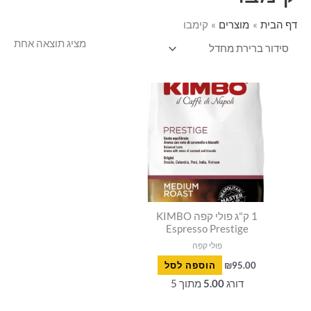
סמן קישורים
font_download
דף הבית
מוצרים
קימבו
לאפס
cached
מציג תוצאה אחת
את
כל
האפשרויות
1 ק"ג פולי קפה KIMBO
Espresso Prestige
פולי קפה
95.00
₪
הוספה לסל
דורג
5.00
מתוך 5