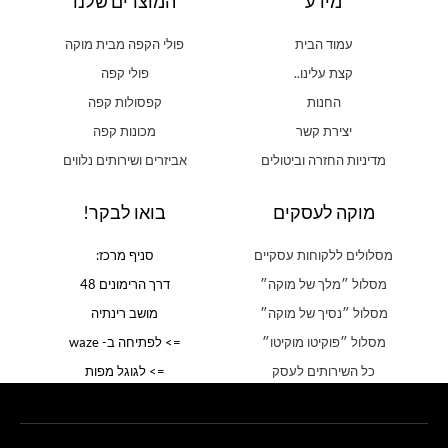
מידע
המוצרים שלנו
עמוד הבית
פולי הקפה מבית מוקה
קצת עלינו..
פולי קפה
החנות
קפסולות קפה
יצירת קשר
מכונות קפה
מדיניות החזרה וביטולים
אביזרים ושירותים נלווים
מוקה לעסקים
בואו לבקר!
מסלולים ללקוחות עסקיים
סניף מרכז:
מסלול ״מלך של מוקה״
דרך הרימונים 48
מסלול ״נסיך של מוקה״
מושב רינתיה
מסלול ״פוקיטו מוקיטו״
=> לפתיחה ב- waze
כל השירותים לעסק
=> לגוגל מפות