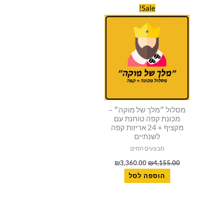
המחיר
המחיר
סמן קישורים
font_download
Sale!
המקורי
הנוכחי
היה:
הוא:
לאפס
cached
₪3,360.00.
₪4,155.00.
את
כל
האפשרויות
מסלול ״מלך של מוקה״ –
מכונת קפה טוחנת עם
מקציף + 24 אריזות קפה
לשנתיים
מבצעים חמים
₪
3,360.00
₪
4,155.00
הוספה לסל