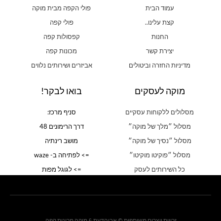
עמוד הבית
פולי הקפה מבית מוקה
קצת עלינו..
פולי קפה
החנות
קפסולות קפה
יצירת קשר
מכונות קפה
מדיניות החזרה וביטולים
אביזרים ושירותים נלווים
מוקה לעסקים
בואו לבקר!
מסלולים ללקוחות עסקיים
סניף מרכז:
מסלול ״מלך של מוקה״
דרך הרימונים 48
מסלול ״נסיך של מוקה״
מושב רינתיה
מסלול ״פוקיטו מוקיטו״
=> לפתיחה ב- waze
כל השירותים לעסק
=> לגוגל מפות
זכויות יוצרים משותפות © אֶבְיָהדַּעַת & מוקה מכונות קפה