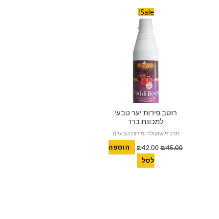
סמן קישורים
font_download
המחיר
המחיר
Sale!
המקורי
הנוכחי
היה:
הוא:
לאפס
cached
₪42.00.
₪45.00.
את
כל
האפשרויות
רוטב פירות יער טבעי
למכונת ברד
תרכיזי שוקולד ופירות טבעיים
45.00
₪
42.00
₪
הוספה
לסל