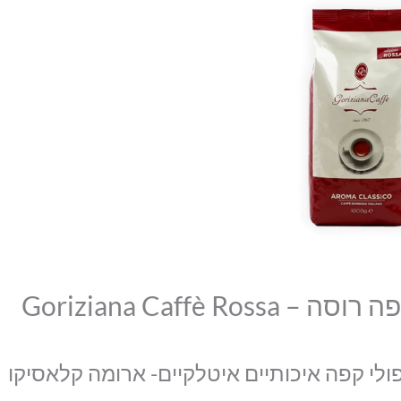
של
פולי
קפה
גוריציאנה
1
ק״ג
קפה
רוסה
-
Goriziana
Caffè
Rossa