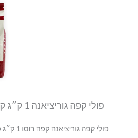
פולי קפה גוריציאנה 1 ק״ג קפה רוסה – Goriziana Caffè Rossa
פולי קפה גוריציאנה קפה רוסו 1 ק״ג פולי קפה איכותיים איטלקיים- ארומה קלאסיקו