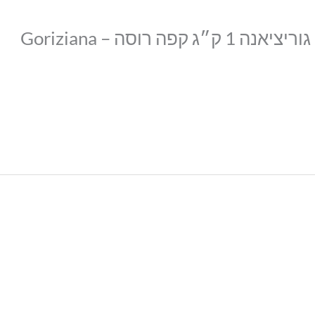
היה הראשון לכתוב סקירה “פולי קפה גוריציאנה 1 ק״ג קפה רוסה – Goriziana