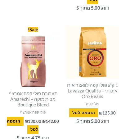
דורג
5.00
מתוך 5
המחיר
המחיר
Sale!
המקורי
הנוכחי
היה:
הוא:
₪130.00.
₪142.00.
1 ק"ג פולי קפה לוואצה אורו
איכותי – Lavazza Qualita
תערובת פולי קפה אמרצ׳י
Oro Beans
מבית מוקה Amarechi –
פולי קפה
Boutique Blend
פולי קפה אמרצ׳י
125.00
₪
הוספה לסל
דורג
5.00
מתוך 5
142.00
₪
130.00
₪
הוספה
לסל
דורג
4.75
מתוך 5