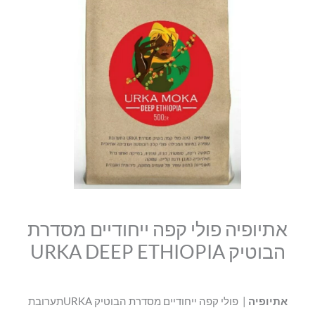
סמן קישורים
אתיופיה
היה:
הוא:
font_download
פולי
₪79.00.
₪69.00.
לאפס
cached
קפה
את
ייחודיים
כל
האפשרויות
מסדרת
הבוטיק
URKA
DEEP
ETHIOPIA
אתיופיה פולי קפה ייחודיים מסדרת
הבוטיק URKA DEEP ETHIOPIA
אתיופיה
| פולי קפה ייחודיים מסדרת הבוטיק URKAתערובת