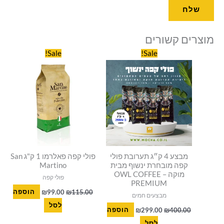
מוצרים קשורים
המחיר
המחיר
המחיר
המחיר
Sale!
Sale!
המקורי
הנוכחי
המקורי
הנוכחי
היה:
הוא:
היה:
הוא:
₪99.00.
₪115.00.
₪299.00.
₪400.00.
מבצע 4 ק״ג תערובת פולי
פולי קפה פאלרמו 1 ק"ג San
קפה מובחרת ינשוף מבית
Martino
מוקה – OWL COFFEE
פולי קפה
PREMIUM
115.00
₪
99.00
₪
הוספה
מבצעים חמים
לסל
400.00
₪
299.00
₪
הוספה
לסל