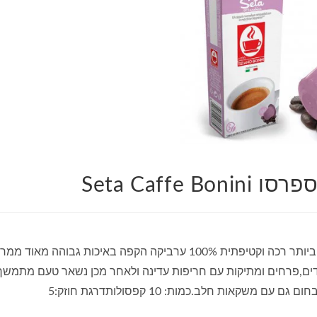
Seta Caffe
תואם: למכונות נספרסומותג:קפה בוניניתערובת משובחת ביותר רכה וקטיפתית 100% ערביקה הקפה באיכות גבוהה מאוד 
דים,פרחים ומתיקות עם חריפות עדינה ולאחר מכן נשאר טעם מתמשך
משקאות חלב.כמות: 10 קפסולותדרגת חוזק:5