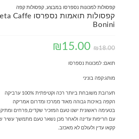
קפסולות למכונות נספרסו במבצע
,
קפסולות קפה
המחיר
המחיר
קפסולות תואמות נספרסו a Caffe
המקורי
הנוכחי
Bonini
היה:
הוא:
₪15.00.
₪18.00.
₪
15.00
₪
18.00
תואם: למכונות נספרסו
מותג:קפה בוניני
תערובת משובחת ביותר רכה וקטיפתית 100% ערביקה
הקפה באיכות גבוהה מאוד ממרכז ומדרום אמריקה
בטעימה ראשונית ישנו טעם המזכיר שקדים,פרחים ומתיקו
עם חריפות עדינה ולאחר מכן נשאר טעם מתמשך עשיר ש
קקאו עדין ולעולם לא מאכזב.