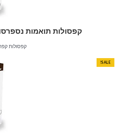
קפסולות תואמות נספרסו בטעם ווניל nini
קפסולות קפ
SALE!