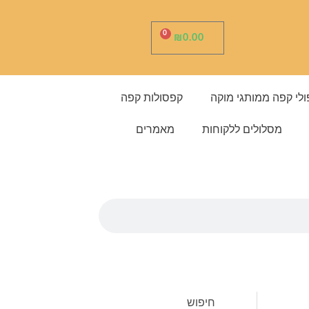
0
ע
₪
0.00
ג
ל
ת
ק
נ
י
ולי קפה ממותגי מוקה
קפסולות קפה
ו
ת
מסלולים ללקוחות
מאמרים
חיפוש