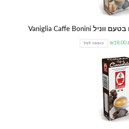
Vaniglia Caffe Bo
₪
18.00
ה
הוספה לסל
המחיר
המחיר
המקורי
הנוכחי
היה:
הוא:
₪15.00.
₪20.00.