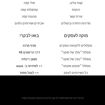
קצת עלינו..
פולי קפה
החנות
קפסולות קפה
יצירת קשר
מכונות קפה
מדיניות החזרה וביטולים
אביזרים ושירותים נלווים
מוקה לעסקים
בואו לבקר!
מסלולים ללקוחות עסקיים
סניף מרכז:
מסלול ״מלך של מוקה״
דרך הרימונים 48
מסלול ״נסיך של מוקה״
מושב רינתיה
מסלול ״פוקיטו מוקיטו״
=> לפתיחה ב- waze
כל השירותים לעסק
=> לגוגל מפות
זכויות יוצרים משותפות © אֶבְיָהדַּעַת & מוקה מכונות קפה