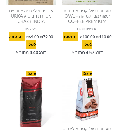
תערובת פולי קפה מובחרת
אינדיה פולי קפה ייחודיים
ינשוף מבית מוקה – OWL
מסדרת הבוטיק URKA
CRAZY INDIA
COFFEE PREMIUM
מבצעים חמים
פולי קפה
110.00
₪
100.00
₪
הוספה
79.00
₪
69.00
₪
הוספה
לסל
לסל
דורג
4.57
מתוך 5
דורג
4.40
מתוך 5
המחיר
המחיר
המחיר
המחיר
Sale!
Sale!
המקורי
הנוכחי
המקורי
הנוכחי
היה:
הוא:
היה:
הוא:
₪99.00.
₪115.00.
₪38.00.
₪45.00.
תערובת פולי קפה מילאנו –