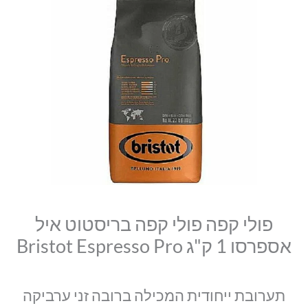
סמן קישורים
פולי
היה:
הוא:
font_download
קפה
₪96.00.
₪92.00.
לאפס
cached
פולי
את
קפה
כל
האפשרויות
בריסטוט
איל
אספרסו
1
ק"ג
Bristot
Espresso
Pro
פולי קפה פולי קפה בריסטוט איל
אספרסו 1 ק"ג Bristot Espresso Pro
תערובת ייחודית המכילה ברובה זני ערביקה