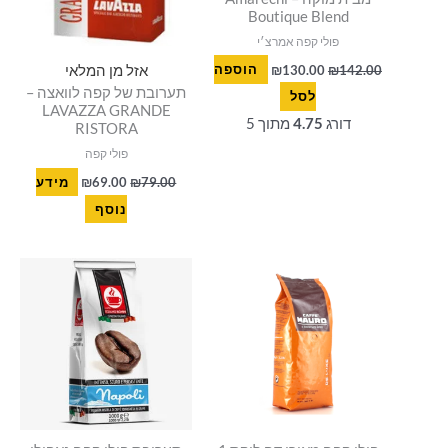
Boutique Blend
פולי קפה אמרצ׳י
142.00
₪
130.00
₪
הוספה
אזל מן המלאי
תערובת של קפה לוואצה –
לסל
LAVAZZA GRANDE
דורג
4.75
מתוך 5
RISTORA
פולי קפה
79.00
₪
69.00
₪
מידע
נוסף