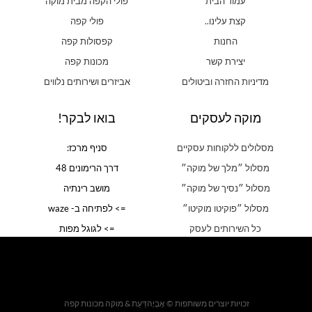
עמוד הבית
פולי הקפה מבית מוקה
קצת עלינו..
פולי קפה
החנות
קפסולות קפה
יצירת קשר
מכונות קפה
מדיניות החזרה וביטולים
אביזרים ושירותים נלווים
מוקה לעסקים
בואו לבקר!
מסלולים ללקוחות עסקיים
סניף מרכז:
מסלול ״מלך של מוקה״
דרך הרימונים 48
מסלול ״נסיך של מוקה״
מושב רינתיה
מסלול ״פוקיטו מוקיטו״
=> לפתיחה ב- waze
כל השירותים לעסק
=> לגוגל מפות
זכויות יוצרים משותפות © אֶבְיָהדַּעַת & מוקה מכונות קפה