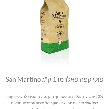
סמן קישורים
פולי
היה:
הוא:
font_download
קפה
₪115.00.
₪99.00.
לאפס
cached
פאלרמו
את
1
כל
האפשרויות
ק"ג
San
Martino
פולי קפה פאלרמו 1 ק"ג San Martino
50% ערביקה , 50% רובוסטהגוף חזק נטול חומציות לחלוטין , קפה
בעל אופי חזק עם תחושה עמוקה של סירופ אספרסו. מתאים