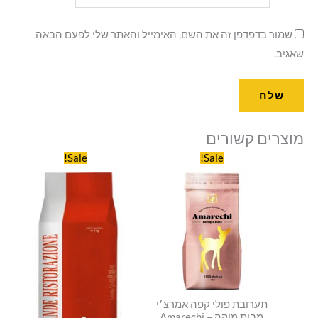
שמור בדפדפן זה את השם, האימייל והאתר שלי לפעם הבאה
שאגיב.
מוצרים קשורים
המחיר
המחיר
המחיר
המחיר
Sale!
Sale!
המקורי
הנוכחי
המקורי
הנוכחי
היה:
הוא:
היה:
הוא:
₪69.00.
₪79.00.
₪130.00.
₪142.00.
תערובת פולי קפה אמרצ׳י
מבית מוקה Amarechi –