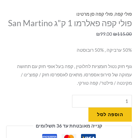
פולי קפה
,
פולי קפה סן מרטינו
פולי קפה פאלרמו 1 ק"ג San Martino
₪
99.00
₪
115.00
50% ערביקה , 50% רובוסטה
גוף חזק נטול חומציות לחלוטין , קפה בעל אופי חזק עם תחושה
עמוקה של סירופ אספרסו. מתאים לאספרסו חזק / קפוצ’ינו /
מקינטה / פילטר/ קפה טורקי.
הוספה לסל
קנייה מאובטחת עד 36 תשלומים