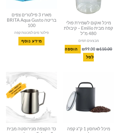
מארז 3 פילטרים צפים
בריטה BRITA Aqua Gusto
מיכל ואקום לשמירת פולי
100
קפה מבית Emilio – קיבולת
פילטר מים למכונות קפה
480 מ"ל
מבצעים חמים
מידע נוסף
110.00
₪
99.00
₪
הוספה
לסל
מיכל לאחסון 1 ק"ג קפה
כד הקצפה מנירוסטה מבית