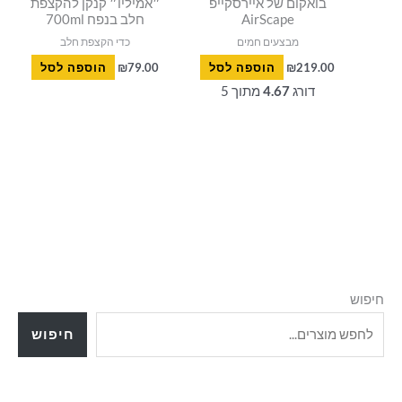
בואקום של איירסקייפ
״אמיליו״ קנקן להקצפת
AirScape
חלב בנפח 700ml
מבצעים חמים
כדי הקצפת חלב
219.00
₪
הוספה לסל
79.00
₪
הוספה לסל
דורג
4.67
מתוך 5
חיפוש
חיפוש