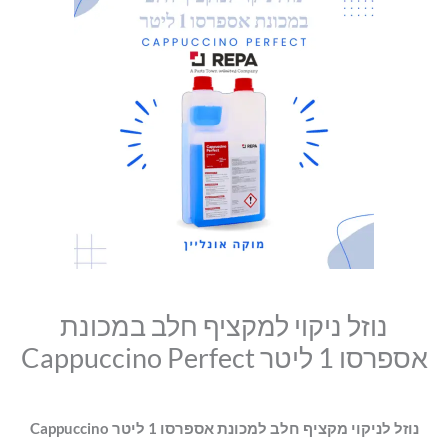
סמן קישורים
נוזל
font_download
ניקוי
לאפס
cached
למקציף
את
חלב
כל
האפשרויות
במכונת
אספרסו
1
ליטר
Cappuccino
Perfect
נוזל ניקוי למקציף חלב במכונת
אספרסו 1 ליטר Cappuccino Perfect
נוזל לניקוי מקציף חלב למכונת אספרסו 1 ליטר Cappuccino