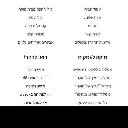
עמוד הבית
פולי הקפה מבית מוקה
קצת עלינו..
פולי קפה
החנות
קפסולות קפה
יצירת קשר
מכונות קפה
מדיניות החזרה וביטולים
אביזרים ושירותים נלווים
מוקה לעסקים
בואו לבקר!
מסלולים ללקוחות עסקיים
סניף מרכז:
מסלול ״מלך של מוקה״
דרך הרימונים 48
מסלול ״נסיך של מוקה״
מושב רינתיה
מסלול ״פוקיטו מוקיטו״
=> לפתיחה ב- waze
כל השירותים לעסק
=> לגוגל מפות