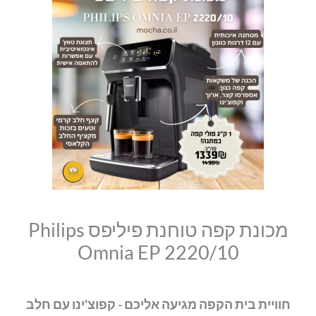
סמן קישורים
מכונת
היה:
הוא:
font_download
קפה
₪1,490.00.
₪1,339.00.
לאפס
cached
טוחנת
את
פיליפס
כל
האפשרויות
Philips
Omnia
EP
2220/10
מכונת קפה טוחנת פיליפס Philips
Omnia EP 2220/10
חוויית בית הקפה מגיעה אליכם - קפוצ'ינו עם חלב