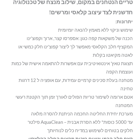
טריים הנטחנים במקום, שילוב מנצח של טכנולוגיה
חדשנית לצד עיצוב קלאסי ומרשים!
יתרונות:
שימוש וניקוי ללא מאמץ להנאה יומיומית
הכנה של משקאות קפה כגון: אספרסו קצר, ארוך וקפוצ'ינו
המקציף חלב הקלאסי מאפשר לך ליצור קפוצ'ינו חלק כמשי או
לאטה מקיאטו בקלות
תצוגת טאץ' אינטואיטיבית עם אפשרות להתאמה אישית של כמות
ועוצמת הקפה
מטחנה בעלת סכינים קרמיים עמידות, עם אופציה ל 12 דרגות
טחינה
אטם ארומה לשימור טריות הפולים לאורך זמן תוך הקטנת רעשי
המטחנה
מערכת יחידת החליטה החכמה הניתנת להסרה מלאה
עד 5000 כוסות* ללא הסרת אבנית – AquaClean פילטר
חלקים בטוחים לשימוש במדיח כלים לנוחיותך
קצף חלב קרמי וטעים בזכות מקציף החלב הקלאסי: