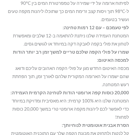
לפיתוח ארומה על ידי שמירה על טמפרטורת המים בין 90°C
ל-98°C תוך ויסות קצב זרימת המים כך שתוכלו ליהנות מקפה טעים
ועשיר בטעמים.
לפי טעמכם – עם 12 רמות טחינה:
המטחנת העמידה שלנו ניתנת להתאמה ב-12 שלבים ומאפשרת
לטחון את פולי בקפה לאבקה דקה במיוחד או לגושים גסים.
שמרו על פולי הקפה שלכם טריים למשך זמן רב יותר הודות
למכסה האיטום:
מכסה האיטום החדש מגן על פולי הקפה האהובים עליכם ודואג
שהם ישמרו על הארומה המקורית שלהם לאורך זמן, תוך הפחתת
רעש המטחנה.
20,000 כוסות קפה ארומטי הודות לטחינה הקרמית העמידה:
המטחנה שלנו היא 100% קרמית: היא מאסיבית ומדויקת במיוחד
כדי לאפשר לכם ליהנות מקפה ארומטי טרי במשך 20,000 כוסות
לפחות!
הסרת אבנית אוטומטית לנוחיותך:
קל לנקות ולתחזק את מכונת הקפה שלך עם התוכנית האוטומטית