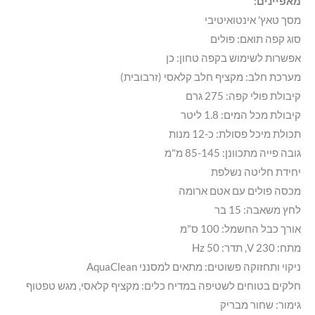
מאפיינים:
מסך טאץ' אינטואיטיבי
סוג קפה תואם: פולים
אפשרות לשימוש בקפה טחון: כן
מערכת חלב: מקציף חלב קלאסי (זרבובית)
קיבולת פולי קפה: 275 גרם
קיבולת מכל המים: 1.8 ליטר
תכולת מיכל פסולת: כ-12 מנות
גובה פייה מתכוונן: 85-145 מ"מ
יחידת חליטה נשלפת
מכסה פולים עם אטם ארומה
לחץ משאבה: 15 בר
אורך כבל החשמל: 100 ס"מ
מתח: 230 V, תדר: 50 Hz
ניקוי ותחזוקה פשוטים: מתאים למסנני AquaClean
חלקים בטוחים לשטיפה במדיח כלים: מקציף קלאסי, מגש טפטוף
גימור: שחור מבריק