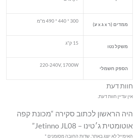
300 * 440 * 490 מ"מ
ממדים (ר x ג x ע)
15 ק"ג
משקל נטו
220-240V, 1700W
הספק חשמלי
חוות דעת
אין עדיין חוות דעת.
היה הראשון לכתוב סקירה “מכונת קפה
אוטומטית ג׳טינו – Jetinno JL08”
האימייל לא יוצג באתר.
שדות החובה מסומנים
*