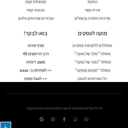
החנות
קפסולות קפה
יצירת קשר
מכונות קפה
מדיניות החזרה וביטולים
אביזרים ושירותים נלווים
מוקה לעסקים
בואו לבקר!
מסלולים ללקוחות עסקיים
סניף מרכז:
מסלול ״מלך של מוקה״
דרך הרימונים 48
מסלול ״נסיך של מוקה״
מושב רינתיה
מסלול ״פוקיטו מוקיטו״
=> לפתיחה ב- waze
כל השירותים לעסק
=> לגוגל מפות
זכויות יוצרים משותפות © אֶבְיָהדַּעַת & מוקה מכונות קפה
G
I
F
W
W
o
n
a
a
h
o
s
c
z
a
g
t
e
e
t