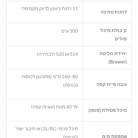
11 רמות כיוונון לדיוק מקסימלי
דרגות טחינה
קיבולת מיכל
500 גרם
פולים
יחידת חליטה
S14 או S20 (לבחירה)
(Brewer)
80–160 מ"מ (מתכוונן לכוסות
גובה פיית קפה
גבוהות)
עד 40 מנות (עוגיות קפה)
מיכל פסולת (פומז)
מיכל פנימי (2L/8L) או חיבור ישיר
אספקת מים
לקו מים