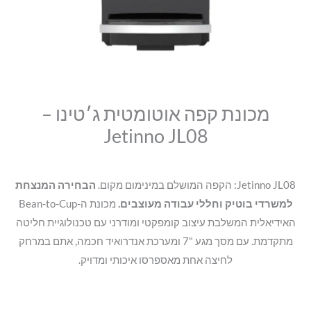
סמן קישורים
font_download
לאפס
cached
את
כל
האפשרויות
מכונת קפה אוטומטית ג׳טינו –
Jetinno JL08
Jetinno JL08: הקפה המושלם במינימום מקום.
הבחירה המנצחת
למשרדי בוטיק וחללי עבודה מעוצבים.
מכונת ה-Bean-to-Cup
האידיאלית המשלבת עיצוב קומפקטי ומודרני עם טכנולוגיית חליטה
מתקדמת
.
עם מסך מגע "7 ומערכת אנדרואיד חכמה, אתם במרחק
לחיצה אחת מאספרסו איכותי ומדויק
.