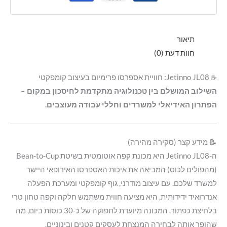
תיאור
חוות דעת (0)
☕ Jetinno JL08: חוויית אספרסו פרימיום בעיצוב קומפקטי
השילוב המושלם בין טכנולוגיה מתקדמת לחיסכון במקום –
הפתרון האידיאלי למשרדים וחללי עבודה מעוצבים.
📝 מידע קצר (סקירה מהירה)
ה-Jetinno JL08 היא מכונת קפה אוטומטית בשיטת Bean-to-Cup
(מהפולים לכוס) המביאה את איכות האספרסו האירופאי היישר
למשרד שלכם
.
עם עיצוב מודרני, גוף קומפקטי ומערכת הפעלה
אנדרואיד ידידותית, היא מציעה חווית משתמש חלקה וקפה טחון טרי
בלחיצת כפתור
.
המכונה מיועדת לתפוקה של כ-30 כוסות ביום, מה
שהופך אותה לבחירה המנצחת לעסקים קטנים ובינוניים
.