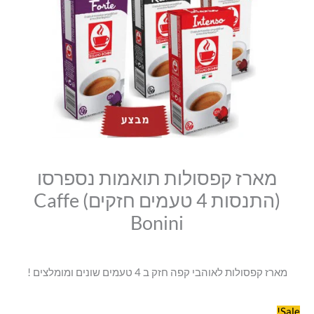
סמן קישורים
מארז
היה:
הוא:
font_download
קפסולות
₪64.00.
₪52.00.
לאפס
cached
תואמות
את
נספרסו
כל
האפשרויות
(התנסות
4
טעמים
חזקים)
Caffe
מארז קפסולות תואמות נספרסו
Bonini
(התנסות 4 טעמים חזקים) Caffe
Bonini
מארז קפסולות לאוהבי קפה חזק ב 4 טעמים שונים ומומלצים !
Sale!