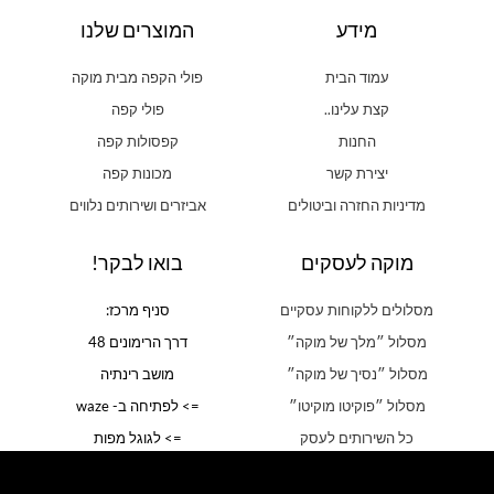
מידע
המוצרים שלנו
עמוד הבית
פולי הקפה מבית מוקה
קצת עלינו..
פולי קפה
החנות
קפסולות קפה
יצירת קשר
מכונות קפה
מדיניות החזרה וביטולים
אביזרים ושירותים נלווים
מוקה לעסקים
בואו לבקר!
מסלולים ללקוחות עסקיים
סניף מרכז:
מסלול ״מלך של מוקה״
דרך הרימונים 48
מסלול ״נסיך של מוקה״
מושב רינתיה
מסלול ״פוקיטו מוקיטו״
=> לפתיחה ב- waze
כל השירותים לעסק
=> לגוגל מפות