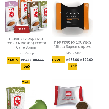
₪54.00.
₪64.00.
₪185.00.
₪199.00.
מארז קפסולות תואמות
מארז 100 קפסולות קפה
נספרסו (התנסות 4 טעמים)
מיטקה Mitaca Supremo
Caffe Bonini
קפסולות קפה
קפסולות קפה
199.00
₪
185.00
₪
הוספה
64.00
₪
54.00
₪
הוספה
לסל
לסל
המחיר
המחיר
Sale!
המקורי
הנוכחי
היה:
הוא:
₪15.00.
₪18.00.