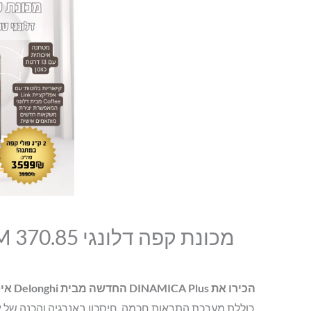
מכונת קפה דלונגי DeLonghi DINAMICA Plus ECAM 370.85
הכירו את DINAMICA Plus החדשה מבית Delonghi איטליה. מכונת הקפה OneTouch לשימוש הביתי.
כוללת מערכת התראות חכמה, חיסכון באנרגיה והכנה של 2 כוסות קפה בו זמנית.