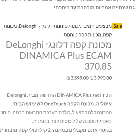
גם שנתיים אחריות מורחבת עד ביתכם!
Sale!
מבצעים חמים
,
מכונות טוחנות דלונגי - Delonghi
,
מכונות
קפה
,
מכונות קפה טוחנות
מכונת קפה דלונגי DeLonghi
DINAMICA Plus ECAM
370.85
₪
3,599.00
₪
3,990.00
הכירו את DINAMICA Plus החדשה מבית Delonghi
איטליה. מכונת הקפה OneTouch לשימוש הביתי.
המכונה קלה לתפעול, כוללת מערכת התראות חכמה, חיסכון
באנרגיה והכנה של 2 כוסות קפה בו זמנית.
בנוסף אתם מקבלים במתנה: 2 קילו פולי קפה מובחרי