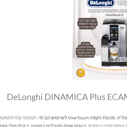
של
המקורי
הנוכחי
מכונת
היה:
הוא:
קפה
₪3,990.00.
₪3,599.00.
דלונגי
DeLonghi
DINAMICA
Plus
ECAM
370.85
המכונה קלה לתפעול,
בנוסף אתם מקבלים במתנה: 2 קילו פולי קפ