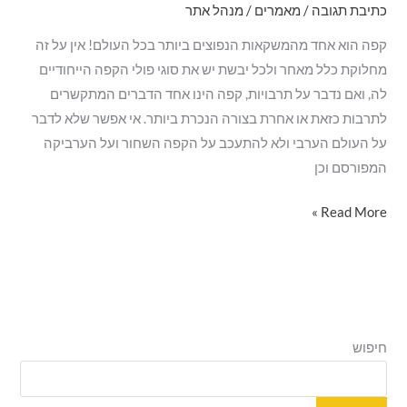
כתיבת תגובה
/
מאמרים
/
מנהל אתר
המשקאות
השונים
קפה הוא אחד מהמשקאות הנפוצים ביותר בכל העולם! אין על זה
מקפה-
מחלוקת כלל מאחר ולכל יבשת יש את סוגי פולי הקפה הייחודיים
מה
לה, ואם נדבר על תרבויות, קפה הינו אחד הדברים המתקשרים
בא
לתרבות כזאת או אחרת בצורה הנכרת ביותר. אי אפשר שלא לדבר
לך
על העולם הערבי ולא להתעכב על הקפה השחור ועל הערביקה
לשתות
המפורסם וכן
היום?
Read More »
ח
י
חיפוש
פ
ו