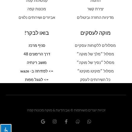
החנות
קפסולות קפה
יצירת קשר
מכונות קפה
מדיניות החזרה וביטולים
אביזרים ושירותים נלווים
מוקה לעסקים
בואו לבקר!
מסלולים ללקוחות עסקיים
סניף מרכז:
מסלול ״מלך של מוקה״
דרך הרימונים 48
מסלול ״נסיך של מוקה״
מושב רינתיה
מסלול ״פוקיטו מוקיטו״
=> לפתיחה ב- waze
כל השירותים לעסק
=> לגוגל מפות
זכויות יוצרים משותפות © אֶבְיָהדַּעַת & מוקה מכונות קפה
G
I
F
W
W
o
n
a
a
h
o
s
c
z
a
g
t
e
e
t