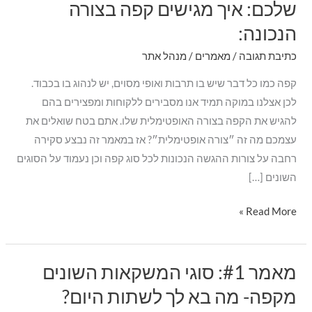
שלכם: איך מגישים קפה בצורה
סמן קישורים
font_download
:
הנכונה:
אל
לאפס את כל האפשרויות
cached
תזניחו
כתיבת תגובה
/
מאמרים
/
מנהל אתר
את
קפה כמו כל דבר שיש בו תרבות ואופי מסוים, יש לנהוג בו בכבוד.
הספל
לכן אצלנו במוקה תמיד אנו מסבירים ללקוחות ומפצירים בהם
שלכם:
להגיש את הקפה בצורה האופטימלית שלו. אתם בטח שואלים את
איך
עצמכם מה זה ״צורה אופטימלית״? אז במאמר זה נבצע סקירה
מגישים
רחבה על צורות ההגשה הנכונות לכל סוג קפה וכן נעמוד על הסוגים
קפה
השונים […]
בצורה
הנכונה:
Read More »
מאמר #1: סוגי המשקאות השונים
מאמר
#1:
מקפה- מה בא לך לשתות היום?
סוגי