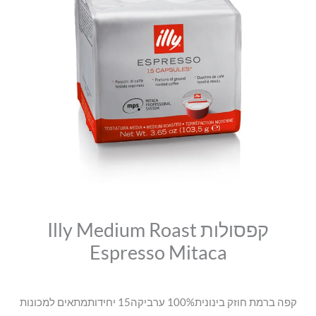
סמן קישורים
קפסולות
היה:
הוא:
font_download
₪36.00.
₪40.00.
Illy
לאפס
cached
Medium
את
Roast
כל
האפשרויות
Espresso
Mitaca
קפסולות Illy Medium Roast
Espresso Mitaca
קפה ברמת חוזק בינונית100% ערביקה15 יחידותמתאים למכונות