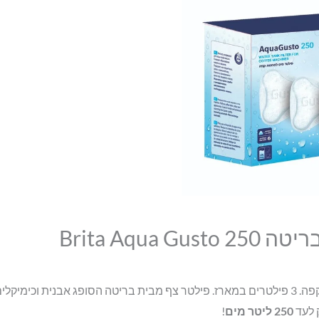
של
מארז
3
פילטרים
צפים
בריטה
Brita
Aqua
Gusto
250
פילטר איכותי אשר צף במיכל המים ומתאים לכל מכונות הקפה. 3 פילטרים במארז. פילטר צף מבית בריטה הסופג אבנית וכימיקל
 לעד
250 ליטר מים
!