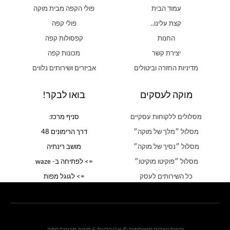
עמוד הבית
פולי הקפה מבית מוקה
קצת עלינו..
פולי קפה
החנות
קפסולות קפה
יצירת קשר
מכונות קפה
מדיניות החזרה וביטולים
אביזרים ושירותים נלווים
מוקה לעסקים
בואו לבקר!
מסלולים ללקוחות עסקיים
סניף מרכז:
מסלול ״מלך של מוקה״
דרך הרימונים 48
מסלול ״נסיך של מוקה״
מושב רינתיה
מסלול ״פוקיטו מוקיטו״
=> לפתיחה ב- waze
כל השירותים לעסק
=> לגוגל מפות
זכויות יוצרים משותפות © אֶבְיָהדַּעַת & מוקה מכונות קפה