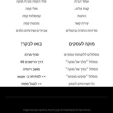
עמוד הבית
פולי הקפה מבית מוקה
קצת עלינו..
פולי קפה
החנות
קפסולות קפה
יצירת קשר
מכונות קפה
מדיניות החזרה וביטולים
אביזרים ושירותים נלווים
מוקה לעסקים
בואו לבקר!
מסלולים ללקוחות עסקיים
סניף מרכז:
מסלול ״מלך של מוקה״
דרך הרימונים 48
מסלול ״נסיך של מוקה״
מושב רינתיה
מסלול ״פוקיטו מוקיטו״
=> לפתיחה ב- waze
כל השירותים לעסק
=> לגוגל מפות
זכויות יוצרים משותפות © אֶבְיָהדַּעַת & מוקה מכונות קפה