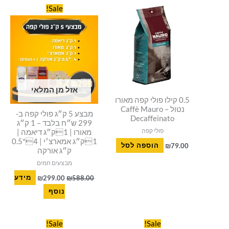
המחיר
המחיר
סמן קישורים
font_download
Sale!
המקורי
הנוכחי
היה:
הוא:
לאפס
cached
₪299.00.
₪588.00.
את
כל
האפשרויות
אזל מן המלאי
0.5 קילו פולי קפה מאורו
נטול – Caffè Mauro
מבצע 5 ק״ג פולי קפה ב-
Decaffeinato
299 ש״ח בלבד – 1 ק״ג
פולי קפה
מאורו | 1ק״ג דיאמה |
1ק״ג אמארצ׳י | 4*0.5
79.00
₪
הוספה לסל
ק״ג אורקה
מבצעים חמים
588.00
₪
299.00
₪
מידע
נוסף
המחיר
המחיר
המחיר
המחיר
Sale!
Sale!