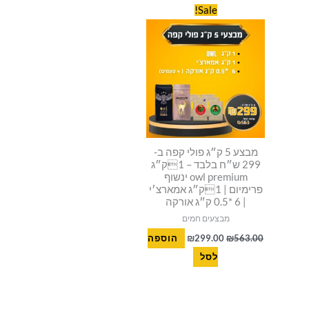
המחיר
המחיר
Sale!
המקורי
הנוכחי
היה:
הוא:
₪299.00.
₪563.00.
מבצע 5 ק״ג פולי קפה ב-
299 ש״ח בלבד – 1ק״ג
owl premium ינשוף
פרימיום | 1ק״ג אמארצ׳י
| 6 *0.5 ק״ג אורקה
מבצעים חמים
563.00
₪
299.00
₪
הוספה
לסל