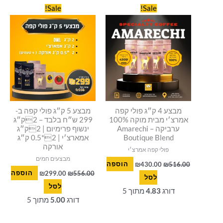
המחיר
המחיר
המחיר
המחיר
סמן קישורים
font_download
Sale!
Sale!
המקורי
הנוכחי
המקורי
הנוכחי
היה:
הוא:
היה:
הוא:
לאפס
cached
₪299.00.
₪556.00.
₪430.00.
₪516.00.
את
כל
האפשרויות
מבצע 4 ק״ג פולי קפה
מבצע 5 ק״ג פולי קפה ב-
אמרצ׳י מבית מוקה 100%
299 ש״ח בלבד – 2ק״ג
ערביקה Amarechi –
ינשוף פרימיום | 2ק״ג
Boutique Blend
אמארצ׳י | 2*0.5 ק״ג
אורקה
פולי קפה אמרצ׳י
מבצעים חמים
516.00
₪
430.00
₪
הוספה
556.00
₪
299.00
₪
הוספה
לסל
לסל
דורג
4.83
מתוך 5
דורג
5.00
מתוך 5