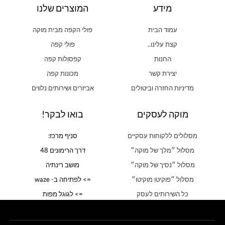
מידע
המוצרים שלנו
עמוד הבית
פולי הקפה מבית מוקה
קצת עלינו..
פולי קפה
החנות
קפסולות קפה
יצירת קשר
מכונות קפה
מדיניות החזרה וביטולים
אביזרים ושירותים נלווים
מוקה לעסקים
בואו לבקר!
מסלולים ללקוחות עסקיים
סניף מרכז:
מסלול ״מלך של מוקה״
דרך הרימונים 48
מסלול ״נסיך של מוקה״
מושב רינתיה
מסלול ״פוקיטו מוקיטו״
=> לפתיחה ב- waze
כל השירותים לעסק
=> לגוגל מפות