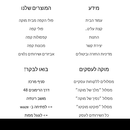
מידע
המוצרים שלנו
עמוד הבית
פולי הקפה מבית מוקה
קצת עלינו..
פולי קפה
החנות
קפסולות קפה
יצירת קשר
מכונות קפה
מדיניות החזרה וביטולים
אביזרים ושירותים נלווים
מוקה לעסקים
בואו לבקר!
מסלולים ללקוחות עסקיים
סניף מרכז:
מסלול ״מלך של מוקה״
דרך הרימונים 48
מסלול ״נסיך של מוקה״
מושב רינתיה
מסלול ״פוקיטו מוקיטו״
=> לפתיחה ב- waze
כל השירותים לעסק
=> לגוגל מפות