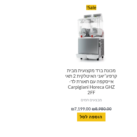
סמן קישורים
font_download
המחיר
המחיר
Sale!
המקורי
הנוכחי
היה:
הוא:
לאפס
cached
₪7,199.00.
₪8,980.00.
את
כל
האפשרויות
מכונת ברד מקצועית מבית
קרפיג׳יאני האיטלקית 2 תאי
אייסקפה עם תאורת לד-
Carpigiani Horeca GHZ
2FF
מבצעים חמים
₪
7,199.00
₪
8,980.00
הוספה לסל