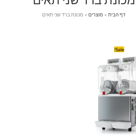
דף הבית
מוצרים
מכונת ברד שני תאים
חיר
המחיר
Sale!
קורי
הנוכחי
:
הוא:
₪7,199.00.
₪8,980.0