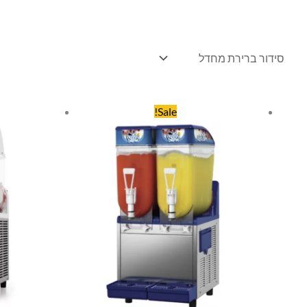
המחיר
המחיר
המ
Sale!
המקורי
הנוכחי
המ
היה:
הוא:
היה
0.
₪9,999.00.
₪11,100.00.