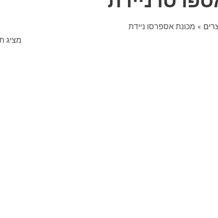
ספרסו ניידת
רים
מכונת אספרסו ניידת
מציג ת