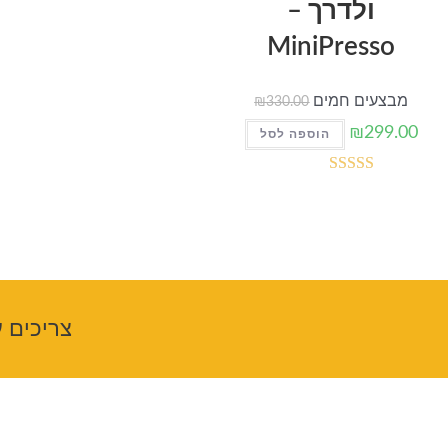
ולדרך –
MiniPresso
מבצעים חמים
₪
330.00
₪
299.00
הוספה לסל
דורג
5.00
מתוך 5
צריכים ע