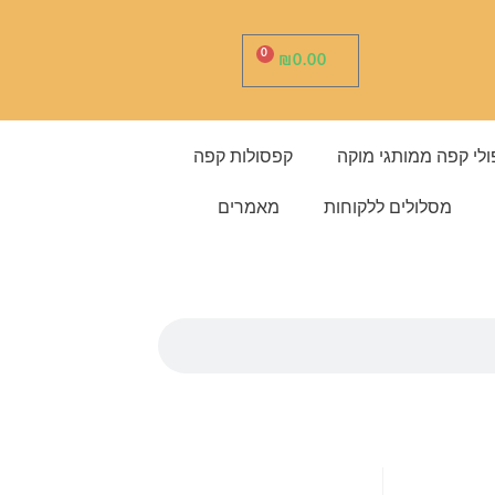
0
ע
₪
0.00
ג
ל
ת
ק
נ
י
ולי קפה ממותגי מוקה
קפסולות קפה
ו
ת
מסלולים ללקוחות
מאמרים