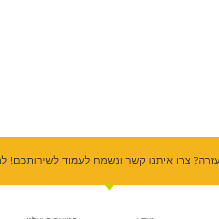
זרה? צרו איתנו קשר ונשמח לעמוד לשירותכם! לח