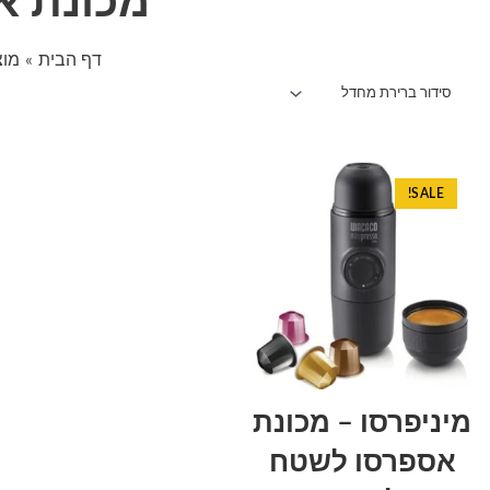
מכונת א
דף הבית
מוצ
המחיר
המחיר
SALE!
הנוכחי
המקורי
הוא:
היה:
₪330.00.
₪299.00.
מיניפרסו – מכונת
אספרסו לשטח