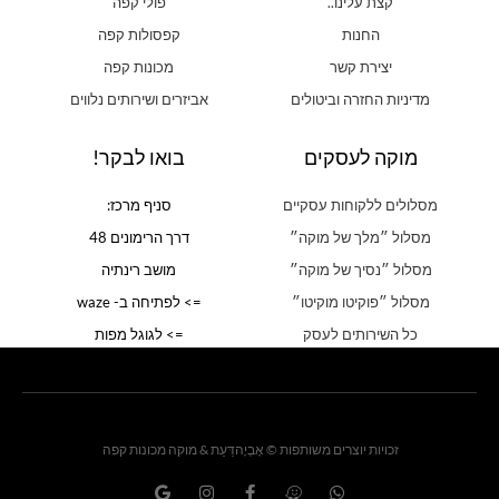
קצת עלינו..
פולי קפה
החנות
קפסולות קפה
יצירת קשר
מכונות קפה
מדיניות החזרה וביטולים
אביזרים ושירותים נלווים
מוקה לעסקים
בואו לבקר!
מסלולים ללקוחות עסקיים
סניף מרכז:
מסלול ״מלך של מוקה״
דרך הרימונים 48
מסלול ״נסיך של מוקה״
מושב רינתיה
מסלול ״פוקיטו מוקיטו״
=> לפתיחה ב- waze
כל השירותים לעסק
=> לגוגל מפות
זכויות יוצרים משותפות © אֶבְיָהדַּעַת & מוקה מכונות קפה
G
I
F
W
W
o
n
a
a
h