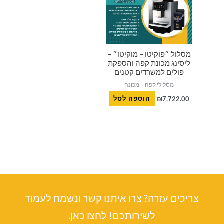
מסלול ״פוקיטו – מוקיטו״ –
ליסינג מכונת קפה והספקת
פולים למשרדים קטנים
מסלולי קפה + מכונה
7,722.00
₪
הוספה לסל
צריכים עזרה? צרו איתנו קשר ונשמח לעמוד
לשירותכם! לחצו כאן.