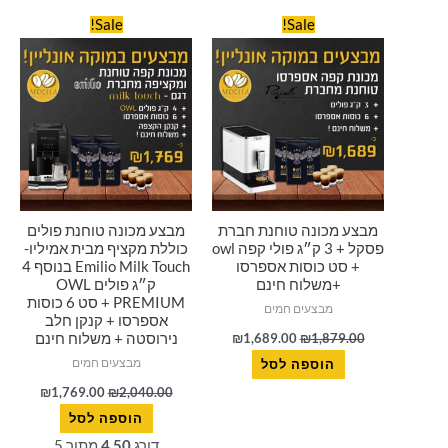
סמן קישורים
font_download
המחיר
המחיר
המחיר
המחיר
Sale!
Sale!
המקורי
הנוכחי
המקורי
הנוכחי
היה:
הוא:
היה:
הוא:
לאפס
cached
769.00.
₪2,040.00.
₪1,689.00.
₪1,879.00.
את
כל
האפשרויות
מבצע מכונה טוחנת חברת
מבצע מכונה טוחנת פולים
פסקל + 3 ק״ג פולי קפה owl
כוללת מקציף מבית אמיליו-
+ סט כוסות אספרסו
Emilio Milk Touch בנוסף 4
+משלוח חינם
ק״ג פולים OWL
PREMIUM + סט 6 כוסות
מבצעים חמים
אספרסו + קנקן חלב
₪
1,689.00
₪
1,879.00
נירוסטה + משלוח חינם
מבצעים חמים
הוספה לסל
₪
1,769.00
₪
2,040.00
הוספה לסל
דורג
4.50
מתוך 5