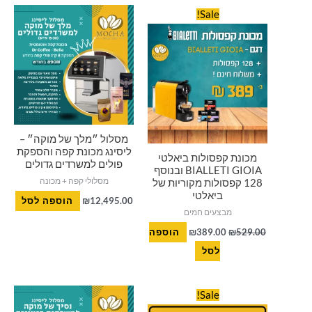
המחיר
המחיר
Sale!
המקורי
הנוכחי
היה:
הוא:
₪389.00.
₪529.00.
מסלול ״מלך של מוקה״ –
ליסינג מכונת קפה והספקת
מכונת קפסולות ביאלטי
פולים למשרדים גדולים
BIALLETI GIOIA ובנוסף
מסלולי קפה + מכונה
128 קפסולות מקוריות של
ביאלטי
12,495.00
₪
הוספה לסל
מבצעים חמים
529.00
₪
389.00
₪
הוספה
לסל
המחיר
המחיר
Sale!
המקורי
הנוכחי