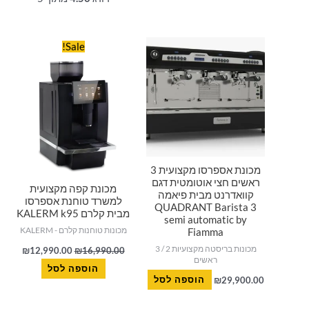
המחיר
המחיר
Sale!
המקורי
הנוכחי
היה:
הוא:
0.00.
₪16,990.00.
מכונת אספרסו מקצועית 3
ראשים חצי אוטומטית דגם
מכונת קפה מקצועית
קוואדרנט מבית פיאמה
למשרד טוחנת אספרסו
QUADRANT Barista 3
מבית קלרם KALERM k95
semi automatic by
מכונות טוחנות קלרם - KALERM
Fiamma
מכונות בריסטה מקצועיות 2 / 3
₪
12,990.00
₪
16,990.00
ראשים
הוספה לסל
29,900.00
₪
הוספה לסל